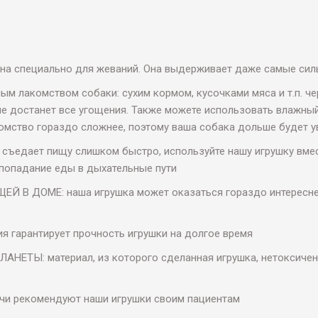
на специально для жеваний. Она выдерживает даже самые сил
лакомством собаки: сухим кормом, кусочками мяса и т.п. чер
 не достанет все угощения. Также можете использовать влажный
комство гораздо сложнее, поэтому ваша собака дольше будет у
ъедает пищу слишком быстро, используйте нашу игрушку вмес
 попадание еды в дыхательные пути
ДОМЕ: наша игрушка может оказаться гораздо интереснее, 
 гарантирует прочность игрушки на долгое время
Ы: материал, из которого сделанная игрушка, нетоксичен, 
и рекомендуют наши игрушки своим пациентам