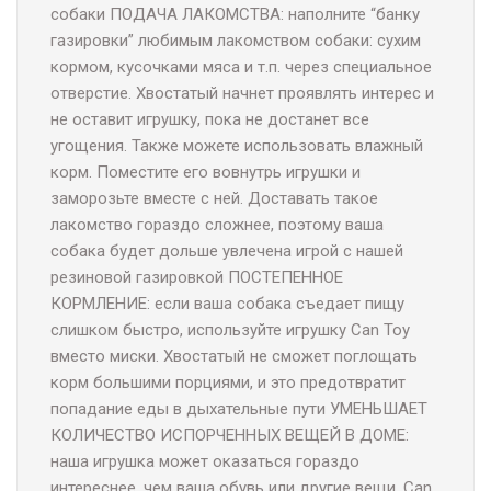
собаки ПОДАЧА ЛАКОМСТВА: наполните “банку
газировки” любимым лакомством собаки: сухим
кормом, кусочками мяса и т.п. через специальное
отверстие. Хвостатый начнет проявлять интерес и
не оставит игрушку, пока не достанет все
угощения. Также можете использовать влажный
корм. Поместите его вовнутрь игрушки и
заморозьте вместе с ней. Доставать такое
лакомство гораздо сложнее, поэтому ваша
собака будет дольше увлечена игрой с нашей
резиновой газировкой ПОСТЕПЕННОЕ
КОРМЛЕНИЕ: если ваша собака съедает пищу
слишком быстро, используйте игрушку Can Toy
вместо миски. Хвостатый не сможет поглощать
корм большими порциями, и это предотвратит
попадание еды в дыхательные пути УМЕНЬШАЕТ
КОЛИЧЕСТВО ИСПОРЧЕННЫХ ВЕЩЕЙ В ДОМЕ:
наша игрушка может оказаться гораздо
интереснее, чем ваша обувь или другие вещи. Can